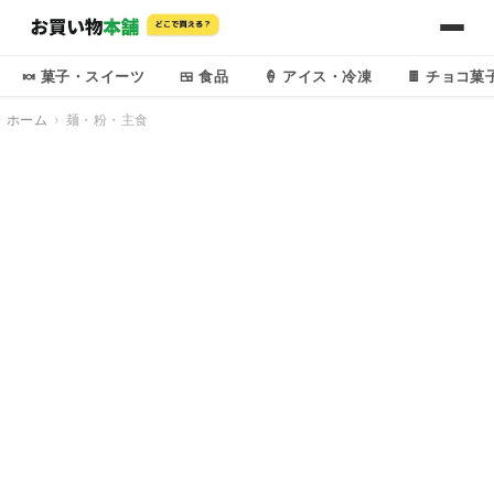
🍬 菓子・スイーツ
🍱 食品
🍦 アイス・冷凍
🍫 チョコ菓
ホーム
麺・粉・主食