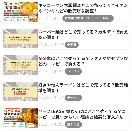
キッコーマン大豆麺はどこで売ってる？イオン
やドンキなどの販売店を調査！
2025年4月2日
代替麺（大豆・オートミール等）
スーパー麺はどこで売ってる？カルディで買え
るか調査！
2025年3月27日
中華麺
辛辛魚はどこで売ってる？ファミマやセブンな
どのコンビニで買える？
2025年3月23日
ラーメン
好きやねんラーメンはどこで売ってる？販売地
域を調査！
2025年3月22日
ラーメン
ベース(BASE)焼きそばはどこで売ってる？コ
ンビニで見つからない理由と確実な購入方法
2025年3月22日
焼きそば