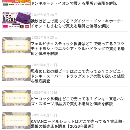
ドンキホーテ・イオンで買える場所と値段を解説
2026年6月20日
袱紗はどこで売ってる？ダイソー・ドン・キホーテ・
イオン・しまむらで買える場所と値段を解説
2026年6月20日
フェルビナクスティック軟膏はどこで売ってる？マツ
モトキヨシ・ウエルシア・ツルハドラッグで買える場
所と値段を解説
2026年6月19日
忍者めし鉄の鎧ピーチはどこで売ってる？コンビニ・
ドンキ・スーパー・ドラッグストアの取り扱いと値段
を徹底調査
2026年6月19日
ピーコック氷嚢はどこで売ってる？ドンキ・東急ハン
ズ・スポーツ用品店で買える場所と値段を解説
2026年6月18日
KATANニードルショットはどこで売ってる？実店舗・
通販の販売店を調査【2026年最新】