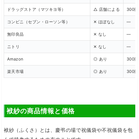
ドラッグストア（マツキヨ等）
△ 店舗による
300
コンビニ（セブン・ローソン等）
✕ ほぼなし
—
無印良品
✕ なし
—
ニトリ
✕ なし
—
Amazon
◎ あり
300
楽天市場
◎ あり
300円
袱紗の商品情報と価格
袱紗（ふくさ）とは、慶弔の場で祝儀袋や不祝儀袋を包