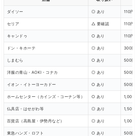
ダイソー
◎ あり
110円
セリア
△ 要確認
110円
キャンドゥ
○ あり
110円
ドン・キホーテ
◎ あり
300円
しまむら
○ あり
500
洋服の青山・AOKI・コナカ
◎ あり
500円
イオン・イトーヨーカドー
○ あり
500円
ホームセンター（カインズ・コーナン等）
○ あり
1,00
仏具店・はせがわ等
◎ あり
1,50
百貨店（高島屋・伊勢丹など）
◎ あり
1,00
東急ハンズ・ロフト
○ あり
500円