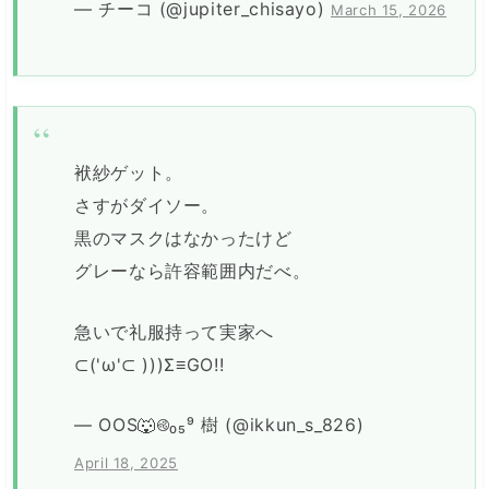
— チーコ (@jupiter_chisayo)
March 15, 2026
袱紗ゲット。
さすがダイソー。
黒のマスクはなかったけど
グレーなら許容範囲内だべ。
急いで礼服持って実家へ
⊂('ω'⊂ )))Σ≡GO!!
— OOS🐺࿋₀₅⁹ 樹 (@ikkun_s_826)
April 18, 2025