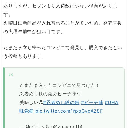
ありますが、セブンより入荷数は少ない傾向がありま
す。
火曜日に新商品が入れ替わることが多いため、発売直後
の火曜午前中が狙い目です。
たまたま立ち寄ったコンビニで発見し、購入できたとい
う投稿もあります。
たまたま入ったコンビニで見つけた！
忍者めし鉄の鎧のピーチ味🍑
美味しい🤤
#忍者めし鉄の鎧
#ピーチ味
#UHA
味覚糖
pic.twitter.com/YppCvoAZ8F
— ゆずもっち (@yuzumotti)