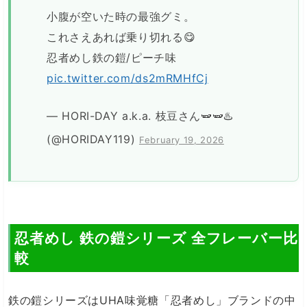
小腹が空いた時の最強グミ。
これさえあれば乗り切れる😋
忍者めし鉄の鎧/ピーチ味
pic.twitter.com/ds2mRMHfCj
— HORI-DAY a.k.a. 枝豆さん🫛🫛♨️
(@HORIDAY119)
February 19, 2026
忍者めし 鉄の鎧シリーズ 全フレーバー比
較
鉄の鎧シリーズはUHA味覚糖「忍者めし」ブランドの中