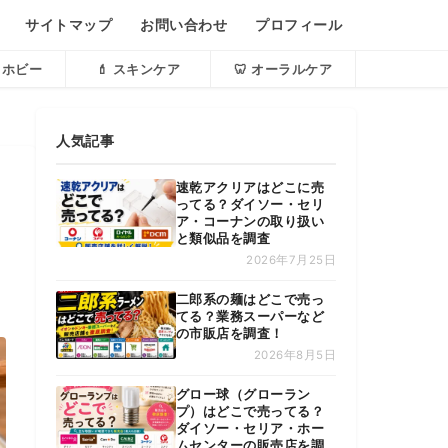
サイトマップ
お問い合わせ
プロフィール
・ホビー
💄 スキンケア
🦷 オーラルケア
人気記事
速乾アクリアはどこに売
ってる？ダイソー・セリ
ア・コーナンの取り扱い
と類似品を調査
2026年7月25日
二郎系の麺はどこで売っ
てる？業務スーパーなど
の市販店を調査！
2026年8月5日
グロー球（グローラン
プ）はどこで売ってる？
ダイソー・セリア・ホー
ムセンターの販売店を調