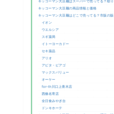
キッコーマン大豆麺はスーパーで売ってる？取り
キッコーマン大豆麺の商品情報と価格
キッコーマン大豆麺はどこで売ってる？市販の販
イオン
ウエルシア
スギ薬局
イトーヨーカドー
セキ薬品
アリオ
アピタ・ピアゴ
マックスバリュー
オーケー
for-th川口上青木店
西條名寄店
全日食みやぎ台
ドンキホーテ