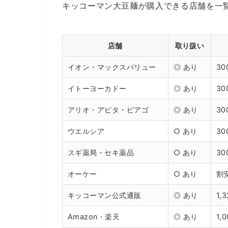
キッコーマン大豆麺が購入できる店舗を一
店舗
取り扱い
イオン・マックスバリュー
◎ あり
30
イトーヨーカドー
◎ あり
30
アリオ・アピタ・ピアゴ
◎ あり
30
ウエルシア
○ あり
30
スギ薬局・セキ薬品
○ あり
30
オーケー
○ あり
割
キッコーマン公式通販
◎ あり
1,
Amazon・楽天
◎ あり
1,