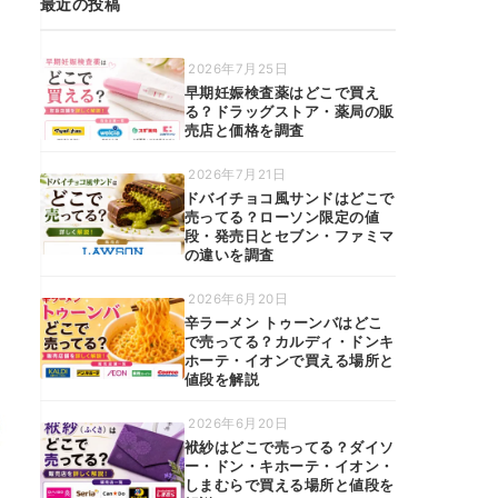
最近の投稿
2026年7月25日
早期妊娠検査薬はどこで買え
る？ドラッグストア・薬局の販
売店と価格を調査
2026年7月21日
ドバイチョコ風サンドはどこで
売ってる？ローソン限定の値
段・発売日とセブン・ファミマ
の違いを調査
2026年6月20日
辛ラーメン トゥーンバはどこ
で売ってる？カルディ・ドンキ
ホーテ・イオンで買える場所と
値段を解説
2026年6月20日
袱紗はどこで売ってる？ダイソ
ー・ドン・キホーテ・イオン・
しまむらで買える場所と値段を