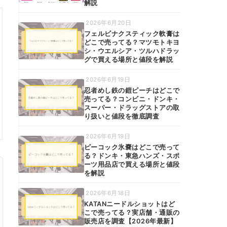
解説
2026年6月20日
フェルビナクスティック軟膏は
どこで売ってる？マツモトキヨ
シ・ウエルシア・ツルハドラッ
グで買える場所と値段を解説
2026年6月19日
忍者めし鉄の鎧ピーチはどこで
売ってる？コンビニ・ドンキ・
スーパー・ドラッグストアの取
り扱いと値段を徹底調査
2026年6月19日
ピーコック氷嚢はどこで売って
る？ドンキ・東急ハンズ・スポ
ーツ用品店で買える場所と値段
を解説
2026年6月18日
KATANニードルショットはど
こで売ってる？実店舗・通販の
販売店を調査【2026年最新】