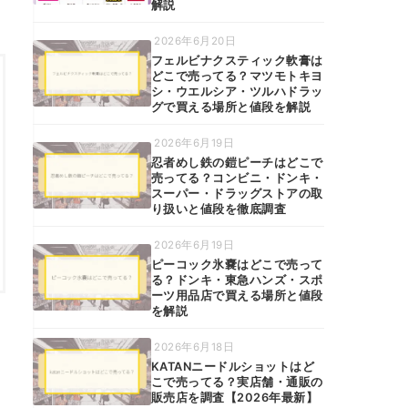
解説
2026年6月20日
フェルビナクスティック軟膏は
どこで売ってる？マツモトキヨ
シ・ウエルシア・ツルハドラッ
グで買える場所と値段を解説
2026年6月19日
忍者めし鉄の鎧ピーチはどこで
売ってる？コンビニ・ドンキ・
スーパー・ドラッグストアの取
り扱いと値段を徹底調査
2026年6月19日
ピーコック氷嚢はどこで売って
る？ドンキ・東急ハンズ・スポ
ーツ用品店で買える場所と値段
を解説
2026年6月18日
KATANニードルショットはど
こで売ってる？実店舗・通販の
販売店を調査【2026年最新】