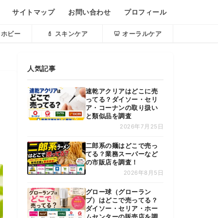
サイトマップ
お問い合わせ
プロフィール
・ホビー
💄 スキンケア
🦷 オーラルケア
人気記事
速乾アクリアはどこに売
ってる？ダイソー・セリ
ア・コーナンの取り扱い
と類似品を調査
2026年7月25日
二郎系の麺はどこで売っ
てる？業務スーパーなど
の市販店を調査！
2026年8月5日
グロー球（グローラン
プ）はどこで売ってる？
ダイソー・セリア・ホー
ムセンターの販売店を調