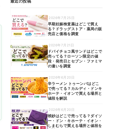
最近の投稿
限
2026年7月25日
早期妊娠検査薬はどこで買え
る？ドラッグストア・薬局の販
売店と価格を調査
2026年7月21日
ドバイチョコ風サンドはどこで
売ってる？ローソン限定の値
段・発売日とセブン・ファミマ
の違いを調査
2026年6月20日
辛ラーメン トゥーンバはどこ
で売ってる？カルディ・ドンキ
ホーテ・イオンで買える場所と
値段を解説
2026年6月20日
袱紗はどこで売ってる？ダイソ
ー・ドン・キホーテ・イオン・
しまむらで買える場所と値段を