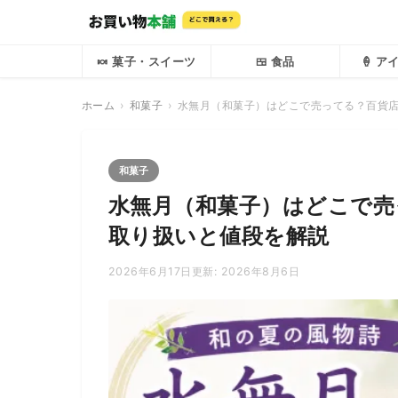
🍬 菓子・スイーツ
🍱 食品
🍦 
ホーム
和菓子
水無月（和菓子）はどこで売ってる？百貨
和菓子
水無月（和菓子）はどこで売
取り扱いと値段を解説
2026年6月17日
更新: 2026年8月6日