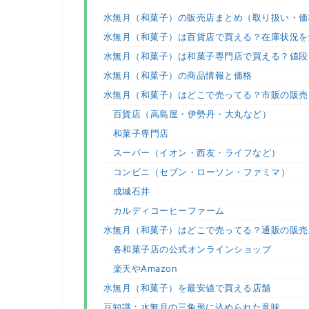
水無月（和菓子）の販売店まとめ（取り扱い・価
水無月（和菓子）は百貨店で買える？在庫状況を
水無月（和菓子）は和菓子専門店で買える？値段
水無月（和菓子）の商品情報と価格
水無月（和菓子）はどこで売ってる？市販の販売
百貨店（高島屋・伊勢丹・大丸など）
和菓子専門店
スーパー（イオン・西友・ライフなど）
コンビニ（セブン・ローソン・ファミマ）
成城石井
カルディコーヒーファーム
水無月（和菓子）はどこで売ってる？通販の販売
各和菓子店の公式オンラインショップ
楽天やAmazon
水無月（和菓子）を最安値で買える店舗
豆知識：水無月の三角形に込められた意味