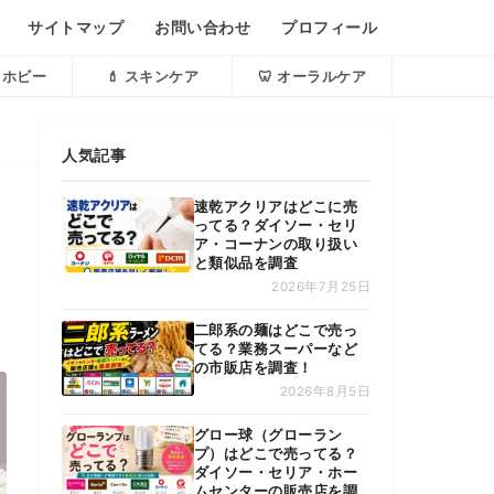
サイトマップ
お問い合わせ
プロフィール
・ホビー
💄 スキンケア
🦷 オーラルケア
人気記事
速乾アクリアはどこに売
ってる？ダイソー・セリ
ア・コーナンの取り扱い
と類似品を調査
2026年7月25日
二郎系の麺はどこで売っ
てる？業務スーパーなど
の市販店を調査！
2026年8月5日
グロー球（グローラン
プ）はどこで売ってる？
ダイソー・セリア・ホー
ムセンターの販売店を調