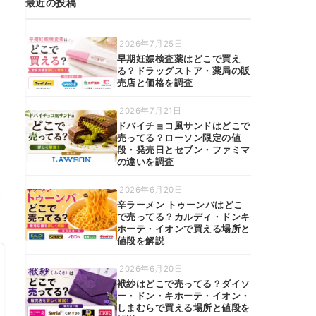
最近の投稿
2026年7月25日
早期妊娠検査薬はどこで買え
る？ドラッグストア・薬局の販
売店と価格を調査
2026年7月21日
ドバイチョコ風サンドはどこで
売ってる？ローソン限定の値
段・発売日とセブン・ファミマ
の違いを調査
2026年6月20日
辛ラーメン トゥーンバはどこ
で売ってる？カルディ・ドンキ
ホーテ・イオンで買える場所と
値段を解説
2026年6月20日
袱紗はどこで売ってる？ダイソ
ー・ドン・キホーテ・イオン・
しまむらで買える場所と値段を