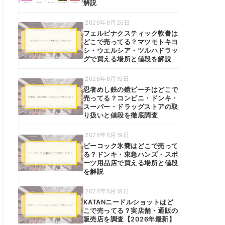
解説
2026年6月20日
フェルビナクスティック軟膏は
どこで売ってる？マツモトキヨ
シ・ウエルシア・ツルハドラッ
グで買える場所と値段を解説
2026年6月19日
忍者めし鉄の鎧ピーチはどこで
売ってる？コンビニ・ドンキ・
スーパー・ドラッグストアの取
り扱いと値段を徹底調査
2026年6月19日
ピーコック氷嚢はどこで売って
る？ドンキ・東急ハンズ・スポ
ーツ用品店で買える場所と値段
を解説
2026年6月18日
KATANニードルショットはど
こで売ってる？実店舗・通販の
販売店を調査【2026年最新】