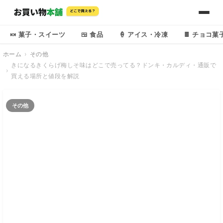
🍬 菓子・スイーツ
🍱 食品
🍦 アイス・冷凍
🍫 チョコ菓
ホーム
その他
きになるきくらげ梅しそ味はどこで売ってる？ドンキ・カルディ・通販で
買える場所と値段を解説
その他