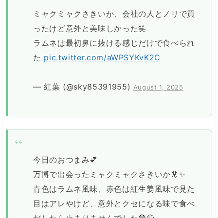
ミャクミャクさきいか、会社の人とノリで買
ったけど意外と美味しかった笑
ラムネは最初鼻に抜ける感じだけで食べられ
た
pic.twitter.com/aWPSYKvK2C
— 紅葉 (@sky85391955)
August 1, 2025
今日のおつまみ💕
万博で出会ったミャクミャクさきいか🦑✨
青色はラムネ風味、赤色は紅生姜風味で見た
目はアレやけど、意外とクセになる味で食べ
だしたら止まりませんでした🔵🔴