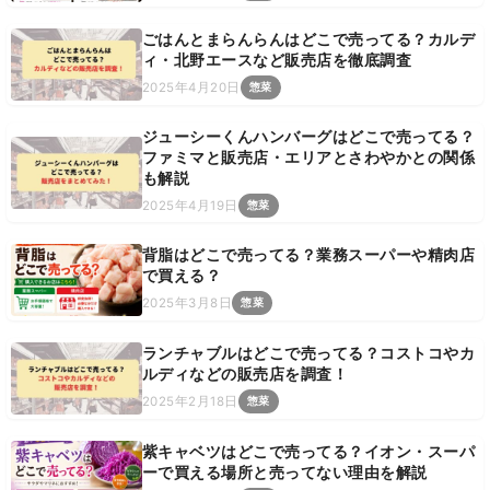
ごはんとまらんらんはどこで売ってる？カルデ
ィ・北野エースなど販売店を徹底調査
2025年4月20日
惣菜
ジューシーくんハンバーグはどこで売ってる？
ファミマと販売店・エリアとさわやかとの関係
も解説
2025年4月19日
惣菜
背脂はどこで売ってる？業務スーパーや精肉店
で買える？
2025年3月8日
惣菜
ランチャブルはどこで売ってる？コストコやカ
ルディなどの販売店を調査！
2025年2月18日
惣菜
紫キャベツはどこで売ってる？イオン・スーパ
ーで買える場所と売ってない理由を解説