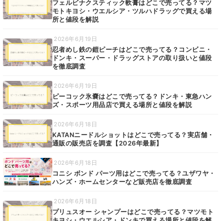
フェルビナクスティック軟膏はどこで売ってる？マツ
モトキヨシ・ウエルシア・ツルハドラッグで買える場
所と値段を解説
2026年6月19日
忍者めし鉄の鎧ピーチはどこで売ってる？コンビニ・
ドンキ・スーパー・ドラッグストアの取り扱いと値段
を徹底調査
2026年6月19日
ピーコック氷嚢はどこで売ってる？ドンキ・東急ハン
ズ・スポーツ用品店で買える場所と値段を解説
2026年6月18日
KATANニードルショットはどこで売ってる？実店舗・
通販の販売店を調査【2026年最新】
2026年6月18日
コニシ ボンド パーツ用はどこで売ってる？ユザワヤ・
ハンズ・ホームセンターなど販売店を徹底調査
2026年6月18日
プリュスオー シャンプーはどこで売ってる？マツモト
キヨシ・ウエルシア・ドンキで買える場所と値段を解