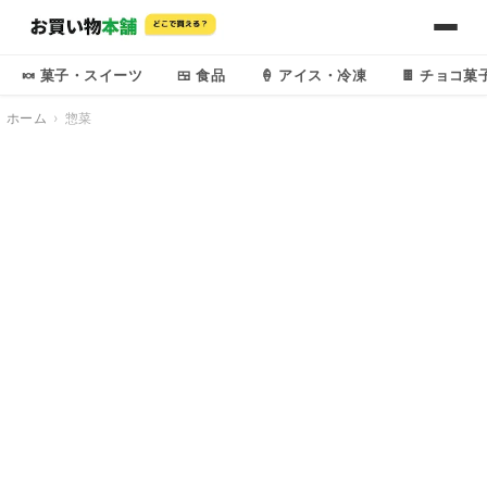
🍬 菓子・スイーツ
🍱 食品
🍦 アイス・冷凍
🍫 チョコ菓
ホーム
惣菜