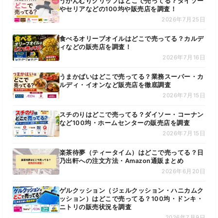
うかんむりクリップはどこで売ってる？ダイソー
やセリアなどの100均や販売店を調査！
2026年7月25日
食べるオリーブオイルはどこで売ってる？カルデ
ィなどの販売店を調査！
2026年7月16日
うまかばいはどこで売ってる？業務スーパー・カ
ルディ・イオンなど販売店を徹底調査
2026年7月15日
スチのりはどこで売ってる？ダイソー・コーナン
など100均・ホームセンターの販売店を調査
2026年7月15日
楽茶待夢（ティータイム）はどこで売ってる？日
乃出軒への注文方法・Amazon通販まとめ
2026年6月20日
ゲルクッション（ジェルクッション・ハニカムク
ッション）はどこで売ってる？100均・ドンキ・
ニトリの販売状況を調査
2026年7月9日