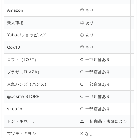
Amazon
◎ あり
定
楽天市場
◎ あり
定
Yahoo!ショッピング
◎ あり
定
Qoo10
◎ あり
定
ロフト（LOFT）
○ 一部店舗あり
定
プラザ（PLAZA）
○ 一部店舗あり
定
東急ハンズ（ハンズ）
○ 一部店舗あり
定
@cosme STORE
○ 一部店舗あり
定
shop in
○ 一部店舗あり
定
ドン・キホーテ
△ 一部商品・店舗による
定
マツモトキヨシ
✕ なし
—