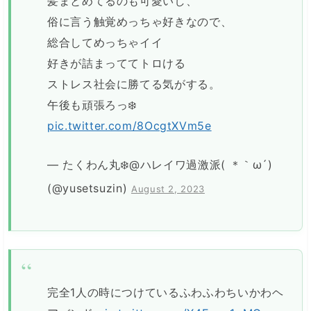
髪まとめてるのも可愛いし、
俗に言う触覚めっちゃ好きなので、
総合してめっちゃイイ
好きが詰まっててトロける
ストレス社会に勝てる気がする。
午後も頑張ろっ‍❄️
pic.twitter.com/8OcgtXVm5e
— たくわん丸‍❄️@ハレイワ過激派( ＊｀ω´)
(@yusetsuzin)
August 2, 2023
完全1人の時につけているふわふわちいかわヘ