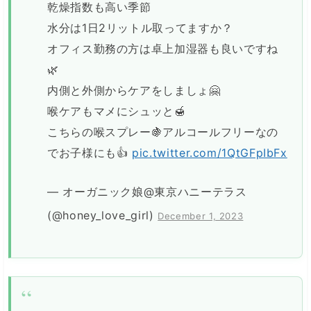
乾燥指数も高い季節
水分は1日2リットル取ってますか？
オフィス勤務の方は卓上加湿器も良いですね
🌿
内側と外側からケアをしましょ🤗
喉ケアもマメにシュッと🍯
こちらの喉スプレー🍇アルコールフリーなの
でお子様にも👍
pic.twitter.com/1QtGFpIbFx
— オーガニック娘@東京ハニーテラス
(@honey_love_girl)
December 1, 2023