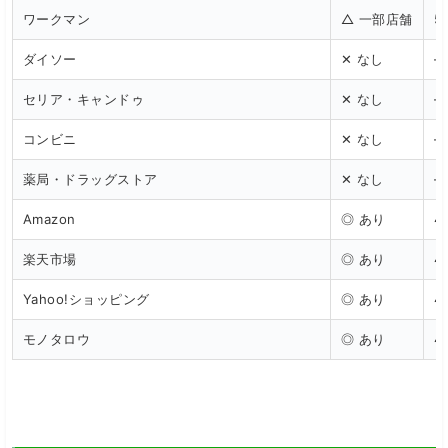
ワークマン
△ 一部店舗
5
ダイソー
✕ なし
—
セリア・キャンドゥ
✕ なし
—
コンビニ
✕ なし
—
薬局・ドラッグストア
✕ なし
—
Amazon
◎ あり
4
楽天市場
◎ あり
4
Yahoo!ショッピング
◎ あり
4
モノタロウ
◎ あり
4