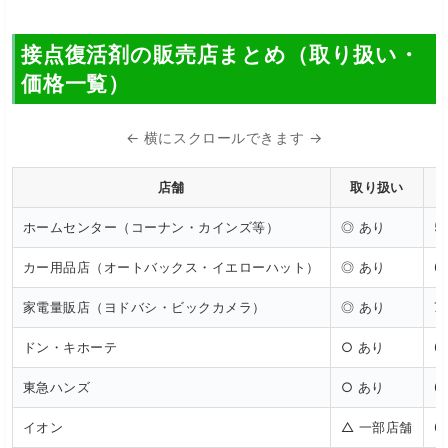
接点復活剤の販売店まとめ（取り扱い・
価格一覧）
← 横にスクロールできます →
店舗
取り扱い
ホームセンター（コーナン・カインズ等）
◎ あり
5
カー用品店（オートバックス・イエローハット）
◎ あり
6
家電量販店（ヨドバシ・ビックカメラ）
◎ あり
7
ドン・キホーテ
○ あり
6
東急ハンズ
○ あり
6
イオン
△ 一部店舗
6