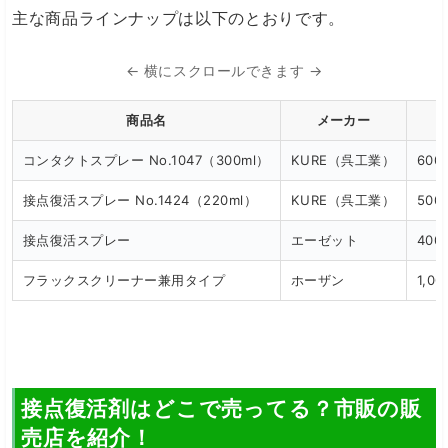
主な商品ラインナップは以下のとおりです。
← 横にスクロールできます →
商品名
メーカー
コンタクトスプレー No.1047（300ml）
KURE（呉工業）
600
接点復活スプレー No.1424（220ml）
KURE（呉工業）
500
接点復活スプレー
エーゼット
400
フラックスクリーナー兼用タイプ
ホーザン
1,0
接点復活剤はどこで売ってる？市販の販
売店を紹介！