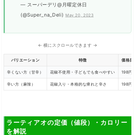
— スーパーデリ@月曜定休日
(@Super_na_Deli)
May 20, 2023
← 横にスクロールできます →
バリエーション
特徴
価格目
辛くない方（甘辛）
花椒不使用・子どもでも食べやすい
198円
辛い方（麻辣）
花椒入り・本格的な痺れと辛さ
198円
ラーティアオの定価（値段）・カロリー
を解説