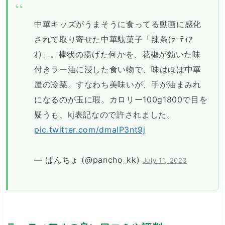
中華キッズがうまそうに食ってる動画に感化
されて取り寄せた中華駄菓子「辣条(ﾗｰﾃｨｱ
ｵ)」。棒状の揚げた何かを、花椒が効いた味
付きラー油に浸した食い物で、味はほぼ中華
屋の冷菜。すなわち美味いが、手が油まみれ
になるのが玉に瑕。カロリー100g1800で目を
疑うも、kj表記なので許されました。
pic.twitter.com/dmaIP3nt9j
— ぱんちょ (@pancho_kk)
July 11, 2023