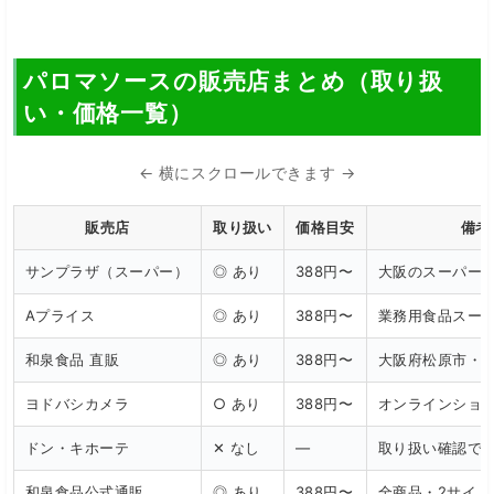
パロマソースの販売店まとめ（取り扱
い・価格一覧）
← 横にスクロールできます →
販売店
取り扱い
価格目安
備考
サンプラザ（スーパー）
◎ あり
388円〜
大阪のスーパー
Aプライス
◎ あり
388円〜
業務用食品スー
和泉食品 直販
◎ あり
388円〜
大阪府松原市・
ヨドバシカメラ
○ あり
388円〜
オンラインショ
ドン・キホーテ
✕ なし
—
取り扱い確認で
和泉食品公式通販
◎ あり
388円〜
全商品・2サイト