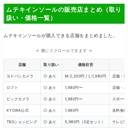
ムテキインソールの販売店まとめ（取り
扱い・価格一覧）
ムテキインソールが購入できる店舗をまとめました。
← 横にスクロールできます →
店舗
取り扱い
価格目安
ヨドバシカメラ
◎ あり
M:2,200円 / L:1,980円
店舗・通
ロフト
◎ あり
1,980円〜
店舗・ネ
ビックカメラ
◎ あり
1,980円〜
スポーツ
KYOWA公式
◎ あり
1,980円
送料無料
TBSショッピング
◎ あり
5,980円（3足セット）
テレビ通