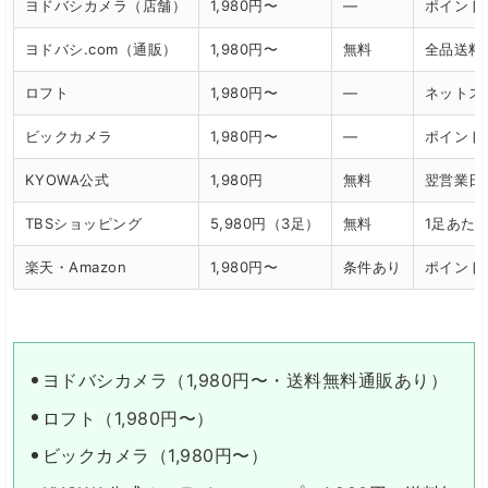
ヨドバシカメラ（店舗）
1,980円〜
—
ポイント
ヨドバシ.com（通販）
1,980円〜
無料
全品送料
ロフト
1,980円〜
—
ネットス
ビックカメラ
1,980円〜
—
ポイント
KYOWA公式
1,980円
無料
翌営業日
TBSショッピング
5,980円（3足）
無料
1足あたり
楽天・Amazon
1,980円〜
条件あり
ポイント
ヨドバシカメラ（1,980円〜・送料無料通販あり）
ロフト（1,980円〜）
ビックカメラ（1,980円〜）