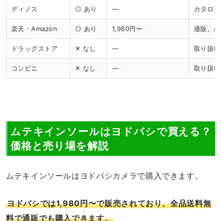
ディノス
◎ あり
—
カタログ
楽天・Amazon
◎ あり
1,980円〜
通販。ポ
ドラッグストア
✕ なし
—
取り扱い
コンビニ
✕ なし
—
取り扱い
ムテキインソールはヨドバシで買える？
価格と売り場を解説
ムテキインソールはヨドバシカメラで購入できます。
ヨドバシでは1,980円〜で販売されており、全品送料無
料で通販でも購入できます。