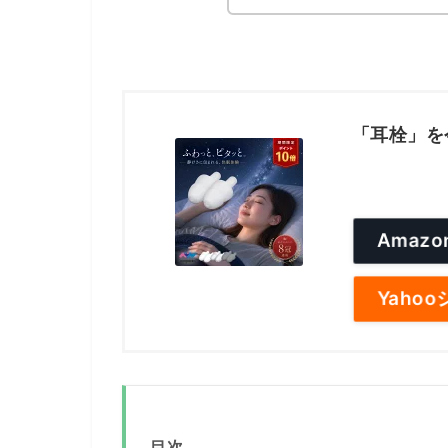
「耳栓」を
Amaz
Yaho
目次