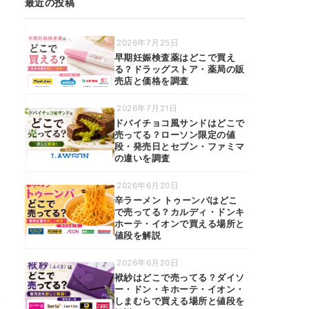
最近の投稿
2026年7月25日
早期妊娠検査薬はどこで買え
る？ドラッグストア・薬局の販
売店と価格を調査
2026年7月21日
ドバイチョコ風サンドはどこで
売ってる？ローソン限定の値
段・発売日とセブン・ファミマ
の違いを調査
2026年6月20日
辛ラーメン トゥーンバはどこ
で売ってる？カルディ・ドンキ
ホーテ・イオンで買える場所と
値段を解説
2026年6月20日
袱紗はどこで売ってる？ダイソ
ー・ドン・キホーテ・イオン・
しまむらで買える場所と値段を