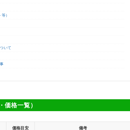
ト等）
について
事
・価格一覧）
価格目安
備考