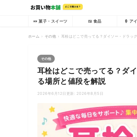
🍬 菓子・スイーツ
🍱 食品
🍦 
ホーム
その他
耳栓はどこで売ってる？ダイソー・ドラッ
その他
耳栓はどこで売ってる？ダ
る場所と値段を解説
2026年6月12日
更新: 2026年8月5日