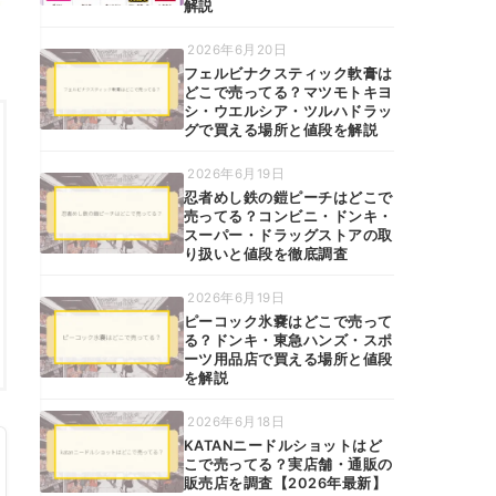
解説
2026年6月20日
フェルビナクスティック軟膏は
どこで売ってる？マツモトキヨ
シ・ウエルシア・ツルハドラッ
グで買える場所と値段を解説
2026年6月19日
忍者めし鉄の鎧ピーチはどこで
売ってる？コンビニ・ドンキ・
スーパー・ドラッグストアの取
り扱いと値段を徹底調査
2026年6月19日
ピーコック氷嚢はどこで売って
る？ドンキ・東急ハンズ・スポ
ーツ用品店で買える場所と値段
を解説
2026年6月18日
KATANニードルショットはど
こで売ってる？実店舗・通販の
販売店を調査【2026年最新】