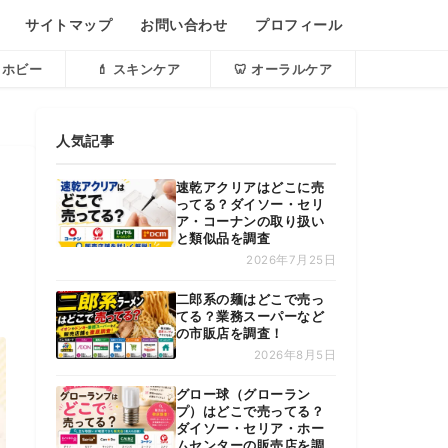
サイトマップ
お問い合わせ
プロフィール
・ホビー
💄 スキンケア
🦷 オーラルケア
人気記事
速乾アクリアはどこに売
ってる？ダイソー・セリ
ア・コーナンの取り扱い
と類似品を調査
2026年7月25日
二郎系の麺はどこで売っ
てる？業務スーパーなど
の市販店を調査！
2026年8月5日
グロー球（グローラン
プ）はどこで売ってる？
ダイソー・セリア・ホー
ムセンターの販売店を調