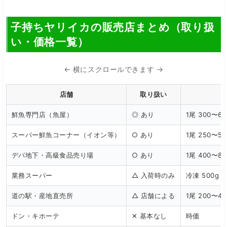
子持ちヤリイカの販売店まとめ（取り扱
い・価格一覧）
← 横にスクロールできます →
店舗
取り扱い
鮮魚専門店（魚屋）
◎ あり
1尾 300〜6
スーパー鮮魚コーナー（イオン等）
○ あり
1尾 250〜5
デパ地下・高級食品売り場
○ あり
1尾 400〜8
業務スーパー
△ 入荷時のみ
冷凍 500g 
道の駅・産地直売所
△ 店舗による
1尾 200〜4
ドン・キホーテ
✕ 基本なし
時価