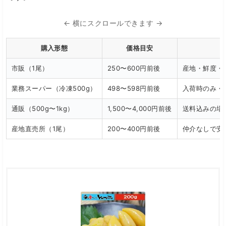
← 横にスクロールできます →
購入形態
価格目安
市販（1尾）
250〜600円前後
産地・鮮度・
業務スーパー（冷凍500g）
498〜598円前後
入荷時のみ・
通販（500g〜1kg）
1,500〜4,000円前後
送料込みの場
産地直売所（1尾）
200〜400円前後
仲介なしで安