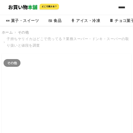
🍬 菓子・スイーツ
🍱 食品
🍦 アイス・冷凍
🍫 チョコ菓
ホーム
その他
子持ちヤリイカはどこで売ってる？業務スーパー・ドンキ・スーパーの取
り扱いと値段を調査
その他