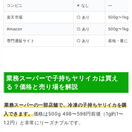
コンビニ
✕ なし
—
楽天市場
◎ あり
500g〜1kg 
Amazon
◎ あり
500g〜1kg 
専門通販サイト
◎ あり
産地・量によ
業務スーパーで子持ちヤリイカは買え
る？価格と売り場を解説
業務スーパーの一部店舗で、冷凍の子持ちヤリイカを購
入できます。
価格は500g 498〜598円前後（1g約1〜
1.2円）と非常にリーズナブルです。