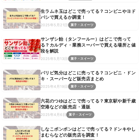
生ラムネ玉はどこで売ってる？コンビニやヨド
バシで買えるか調査！
2025年5月21日
菓子・スイーツ
サンザシ飴（タンフールー）はどこで売って
る？カルディ・業務スーパーで買える場所と値
段を解説
2025年5月13日
菓子・スイーツ
パリピ気分はどこに売ってる？コンビニ・ドン
キ・スーパーなど販売店まとめ
2025年4月19日
菓子・スイーツ
六花のつゆはどこで売ってる？東京駅や新千歳
空港などの販売店・通販
2025年4月6日
菓子・スイーツ
しなこボンボンはどこで売ってる？ドンキやし
まむらなどの販売店を調査！