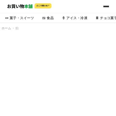
🍬 菓子・スイーツ
🍱 食品
🍦 アイス・冷凍
🍫 チョコ菓
ホーム
飴