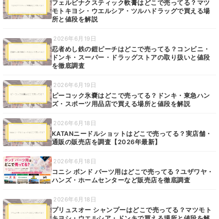
フェルビナクスティック軟膏はどこで売ってる？マツ
モトキヨシ・ウエルシア・ツルハドラッグで買える場
所と値段を解説
2026年6月19日
忍者めし鉄の鎧ピーチはどこで売ってる？コンビニ・
ドンキ・スーパー・ドラッグストアの取り扱いと値段
を徹底調査
2026年6月19日
ピーコック氷嚢はどこで売ってる？ドンキ・東急ハン
ズ・スポーツ用品店で買える場所と値段を解説
2026年6月18日
KATANニードルショットはどこで売ってる？実店舗・
通販の販売店を調査【2026年最新】
2026年6月18日
コニシ ボンド パーツ用はどこで売ってる？ユザワヤ・
ハンズ・ホームセンターなど販売店を徹底調査
2026年6月18日
プリュスオー シャンプーはどこで売ってる？マツモト
キヨシ・ウエルシア・ドンキで買える場所と値段を解