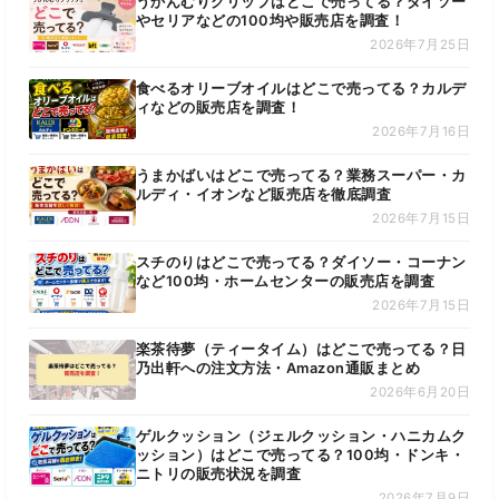
うかんむりクリップはどこで売ってる？ダイソー
やセリアなどの100均や販売店を調査！
2026年7月25日
食べるオリーブオイルはどこで売ってる？カルデ
ィなどの販売店を調査！
2026年7月16日
うまかばいはどこで売ってる？業務スーパー・カ
ルディ・イオンなど販売店を徹底調査
2026年7月15日
スチのりはどこで売ってる？ダイソー・コーナン
など100均・ホームセンターの販売店を調査
2026年7月15日
楽茶待夢（ティータイム）はどこで売ってる？日
乃出軒への注文方法・Amazon通販まとめ
2026年6月20日
ゲルクッション（ジェルクッション・ハニカムク
ッション）はどこで売ってる？100均・ドンキ・
ニトリの販売状況を調査
2026年7月9日