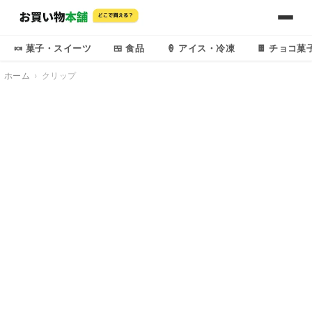
🍬 菓子・スイーツ
🍱 食品
🍦 アイス・冷凍
🍫 チョコ菓
ホーム
クリップ