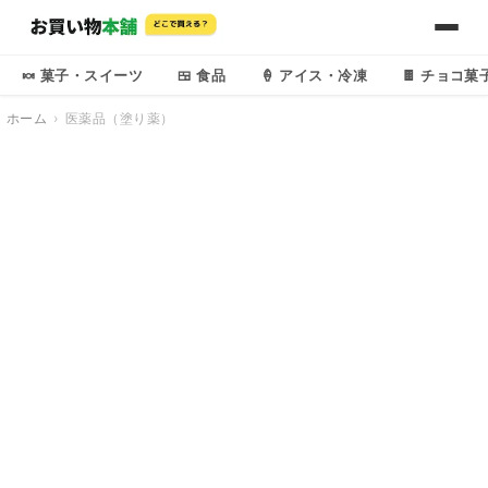
🍬 菓子・スイーツ
🍱 食品
🍦 アイス・冷凍
🍫 チョコ菓
ホーム
医薬品（塗り薬）