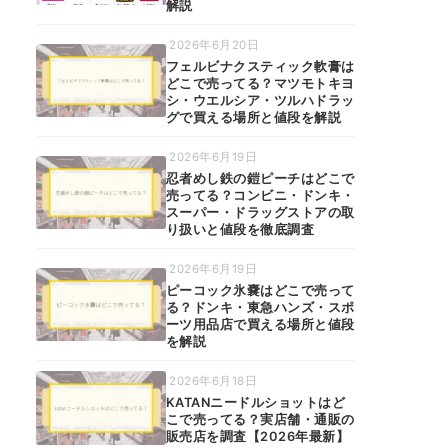
解説
2026年6月20日
フェルビナクスティック軟膏は
どこで売ってる？マツモトキヨ
シ・ウエルシア・ツルハドラッ
グで買える場所と値段を解説
2026年6月19日
忍者めし鉄の鎧ピーチはどこで
売ってる？コンビニ・ドンキ・
スーパー・ドラッグストアの取
り扱いと値段を徹底調査
2026年6月19日
ピーコック氷嚢はどこで売って
る？ドンキ・東急ハンズ・スポ
ーツ用品店で買える場所と値段
を解説
2026年6月18日
KATANニードルショットはど
こで売ってる？実店舗・通販の
販売店を調査【2026年最新】