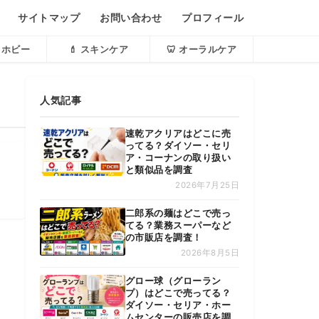
サイトマップ
お問い合わせ
プロフィール
・ホビー
💄 スキンケア
🦷 オーラルケア
人気記事
速乾アクリアはどこに売
ってる？ダイソー・セリ
ア・コーナンの取り扱い
と類似品を調査
2026年7月25日
二郎系の麺はどこで売っ
てる？業務スーパーなど
の市販店を調査！
2026年8月5日
グロー球（グローラン
プ）はどこで売ってる？
ダイソー・セリア・ホー
ムセンターの販売店を調