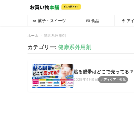
🍬 菓子・スイーツ
🍱 食品
🍦 
ホーム
健康系外用剤
カテゴリー:
健康系外用剤
貼る眼帯はどこで売ってる？
2025年4月9日
ボディケア・衛生