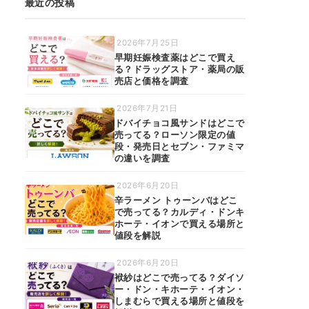
最近の投稿
2026年7月25日
早期妊娠検査薬はどこで買え
る？ドラッグストア・薬局の販
売店と価格を調査
2026年7月21日
ドバイチョコ風サンドはどこで
売ってる？ローソン限定の値
段・発売日とセブン・ファミマ
の違いを調査
2026年6月20日
辛ラーメン トゥーンバはどこ
で売ってる？カルディ・ドンキ
ホーテ・イオンで買える場所と
値段を解説
2026年6月20日
袱紗はどこで売ってる？ダイソ
ー・ドン・キホーテ・イオン・
しまむらで買える場所と値段を