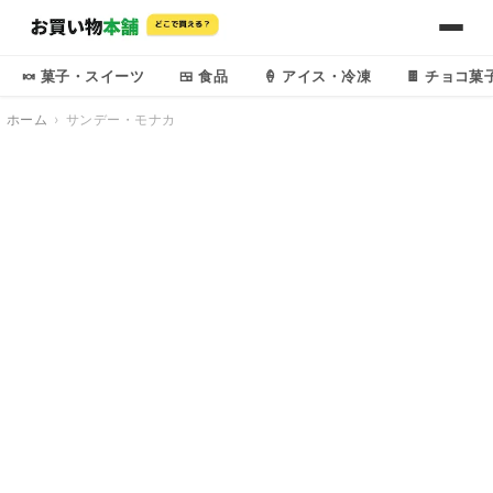
🍬 菓子・スイーツ
🍱 食品
🍦 アイス・冷凍
🍫 チョコ菓
ホーム
サンデー・モナカ