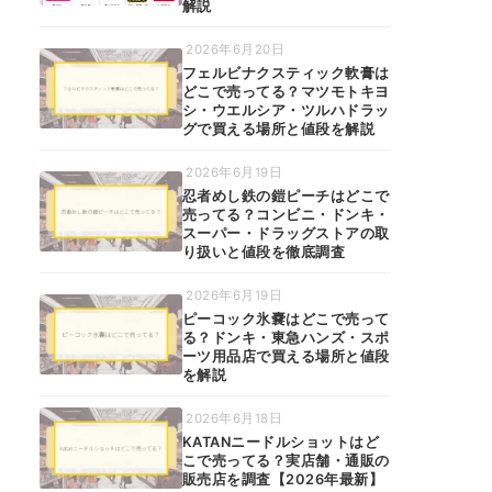
解説
2026年6月20日
フェルビナクスティック軟膏は
どこで売ってる？マツモトキヨ
シ・ウエルシア・ツルハドラッ
グで買える場所と値段を解説
2026年6月19日
忍者めし鉄の鎧ピーチはどこで
売ってる？コンビニ・ドンキ・
スーパー・ドラッグストアの取
り扱いと値段を徹底調査
2026年6月19日
ピーコック氷嚢はどこで売って
る？ドンキ・東急ハンズ・スポ
ーツ用品店で買える場所と値段
を解説
2026年6月18日
KATANニードルショットはど
こで売ってる？実店舗・通販の
販売店を調査【2026年最新】