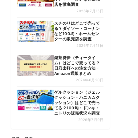
店を徹底調査
2026年7月15日
スチのりはどこで売って
る？ダイソー・コーナン
など100均・ホームセン
ターの販売店を調査
2026年7月15日
楽茶待夢（ティータイ
ム）はどこで売ってる？
日乃出軒への注文方法・
Amazon通販まとめ
2026年6月20日
ゲルクッション（ジェル
クッション・ハニカムク
ッション）はどこで売っ
てる？100均・ドンキ・
ニトリの販売状況を調査
2026年7月9日