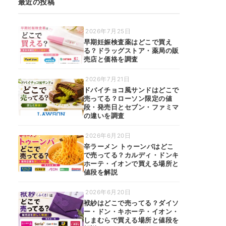
最近の投稿
2026年7月25日
早期妊娠検査薬はどこで買え
る？ドラッグストア・薬局の販
売店と価格を調査
2026年7月21日
ドバイチョコ風サンドはどこで
売ってる？ローソン限定の値
段・発売日とセブン・ファミマ
の違いを調査
2026年6月20日
辛ラーメン トゥーンバはどこ
で売ってる？カルディ・ドンキ
ホーテ・イオンで買える場所と
値段を解説
2026年6月20日
袱紗はどこで売ってる？ダイソ
ー・ドン・キホーテ・イオン・
しまむらで買える場所と値段を