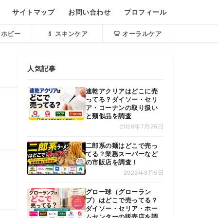
サイトマップ
お問い合わせ
プロフィール
・ホビー
💄 スキンケア
🦷 オーラルケア
人気記事
速乾アクリアはどこに売
ってる？ダイソー・セリ
ア・コーナンの取り扱い
と類似品を調査
2026年7月25日
二郎系の麺はどこで売っ
てる？業務スーパーなど
の市販店を調査！
2026年8月5日
グロー球（グローラン
プ）はどこで売ってる？
ダイソー・セリア・ホー
ムセンターの販売店を調