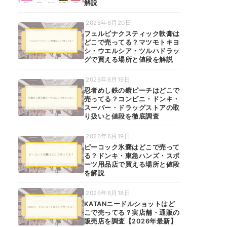
解説
2026年6月20日
フェルビナクスティック軟膏は
どこで売ってる？マツモトキヨ
シ・ウエルシア・ツルハドラッ
グで買える場所と値段を解説
2026年6月19日
忍者めし鉄の鎧ピーチはどこで
売ってる？コンビニ・ドンキ・
スーパー・ドラッグストアの取
り扱いと値段を徹底調査
2026年6月19日
ピーコック氷嚢はどこで売って
る？ドンキ・東急ハンズ・スポ
ーツ用品店で買える場所と値段
を解説
2026年6月18日
KATANニードルショットはど
こで売ってる？実店舗・通販の
販売店を調査【2026年最新】