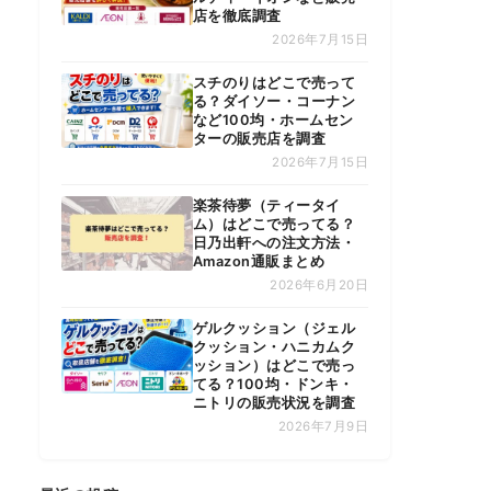
店を徹底調査
2026年7月15日
スチのりはどこで売って
る？ダイソー・コーナン
など100均・ホームセン
ターの販売店を調査
2026年7月15日
楽茶待夢（ティータイ
ム）はどこで売ってる？
日乃出軒への注文方法・
Amazon通販まとめ
2026年6月20日
ゲルクッション（ジェル
クッション・ハニカムク
ッション）はどこで売っ
てる？100均・ドンキ・
ニトリの販売状況を調査
2026年7月9日