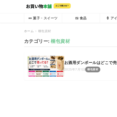
🍬 菓子・スイーツ
🍱 食品
🍦 
ホーム
梱包資材
カテゴリー:
梱包資材
お酒用ダンボールはどこで売
2025年7月1日
梱包資材