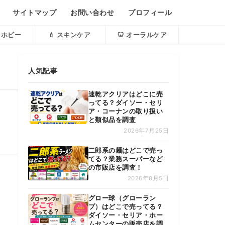
サイトマップ
お問い合わせ
プロフィール
・ホビー
💄 スキンケア
🦷 オーラルケア
人気記事
速乾アクリアはどこに売
ってる？ダイソー・セリ
ア・コーナンの取り扱い
と類似品を調査
2026年7月25日
二郎系の麺はどこで売っ
てる？業務スーパーなど
の市販店を調査！
2026年8月5日
グロー球（グローラン
プ）はどこで売ってる？
ダイソー・セリア・ホー
ムセンターの販売店を調