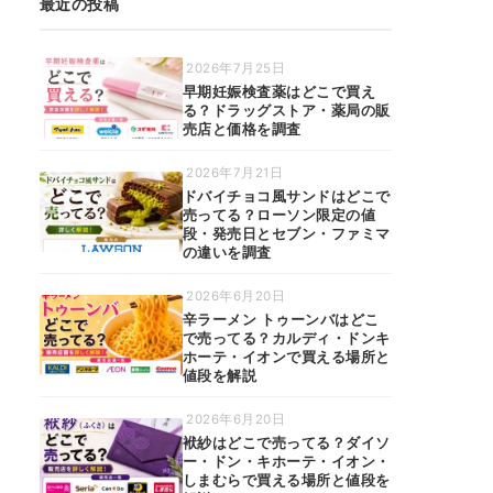
最近の投稿
2026年7月25日
早期妊娠検査薬はどこで買え
る？ドラッグストア・薬局の販
売店と価格を調査
2026年7月21日
ドバイチョコ風サンドはどこで
売ってる？ローソン限定の値
段・発売日とセブン・ファミマ
の違いを調査
2026年6月20日
辛ラーメン トゥーンバはどこ
で売ってる？カルディ・ドンキ
ホーテ・イオンで買える場所と
値段を解説
2026年6月20日
袱紗はどこで売ってる？ダイソ
ー・ドン・キホーテ・イオン・
しまむらで買える場所と値段を