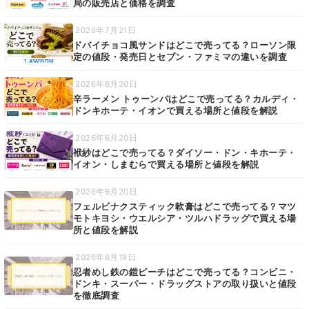
局の販売店と価格を調査
2026年7月21日
ドバイチョコ風サンドはどこで売ってる？ローソン限
定の値段・発売日とセブン・ファミマの違いを調査
2026年6月20日
辛ラーメン トゥーンバはどこで売ってる？カルディ・
ドンキホーテ・イオンで買える場所と値段を解説
2026年6月20日
袱紗はどこで売ってる？ダイソー・ドン・キホーテ・
イオン・しまむらで買える場所と値段を解説
2026年6月20日
フェルビナクスティック軟膏はどこで売ってる？マツ
モトキヨシ・ウエルシア・ツルハドラッグで買える場
所と値段を解説
2026年6月19日
忍者めし鉄の鎧ピーチはどこで売ってる？コンビニ・
ドンキ・スーパー・ドラッグストアの取り扱いと値段
を徹底調査