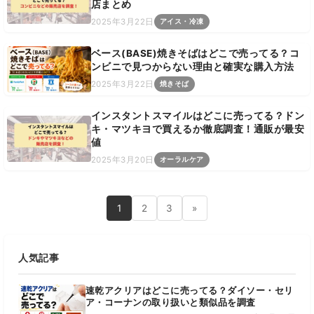
店まとめ
2025年3月22日
アイス・冷凍
ベース(BASE)焼きそばはどこで売ってる？コ
ンビニで見つからない理由と確実な購入方法
2025年3月22日
焼きそば
インスタントスマイルはどこに売ってる？ドン
キ・マツキヨで買えるか徹底調査！通販が最安
値
2025年3月20日
オーラルケア
1
2
3
»
人気記事
速乾アクリアはどこに売ってる？ダイソー・セリ
ア・コーナンの取り扱いと類似品を調査