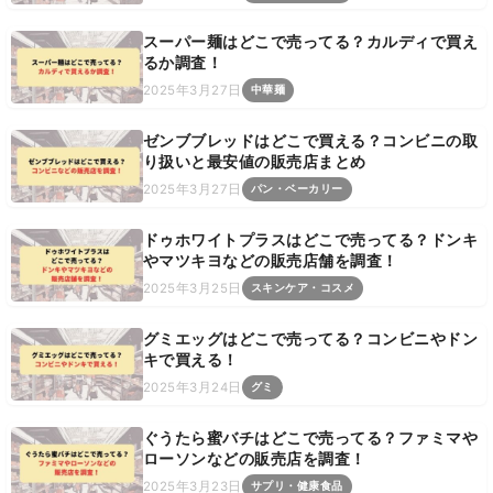
スーパー麺はどこで売ってる？カルディで買え
るか調査！
2025年3月27日
中華麺
ゼンブブレッドはどこで買える？コンビニの取
り扱いと最安値の販売店まとめ
2025年3月27日
パン・ベーカリー
ドゥホワイトプラスはどこで売ってる？ドンキ
やマツキヨなどの販売店舗を調査！
2025年3月25日
スキンケア・コスメ
グミエッグはどこで売ってる？コンビニやドン
キで買える！
2025年3月24日
グミ
ぐうたら蜜バチはどこで売ってる？ファミマや
ローソンなどの販売店を調査！
2025年3月23日
サプリ・健康食品