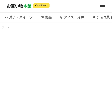
🍬 菓子・スイーツ
🍱 食品
🍦 アイス・冷凍
🍫 チョコ菓
ホーム